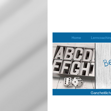
Home
Lerncoachin
Ganzheitlich