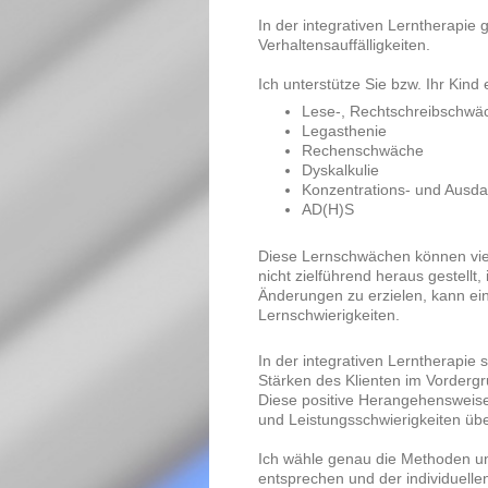
In der integrativen Lerntherapie
Verhaltensauffälligkeiten.
Ich unterstütze Sie bzw. Ihr Kind 
Lese-, Rechtschreibschwä
Legasthenie
Rechenschwäche
Dyskalkulie
Konzentrations- und Ausd
AD(H)S
Diese Lernschwächen können viel
nicht zielführend heraus gestell
Änderungen zu erzielen, kann eine
Lernschwierigkeiten.
In der integrativen Lerntherapie 
Stärken des Klienten im Vordergr
Diese positive Herangehensweise 
und Leistungsschwierigkeiten üb
Ich wähle genau die Methoden un
entsprechen und der individuell