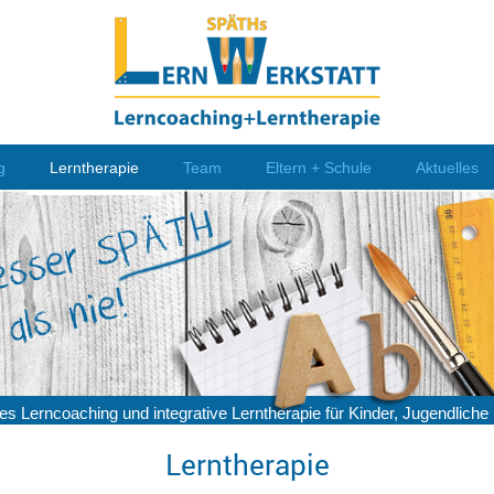
g
Lerntherapie
Team
Eltern + Schule
Aktuelles
es Lerncoaching und integrative Lerntherapie für Kinder, Jugendlic
Lerntherapie